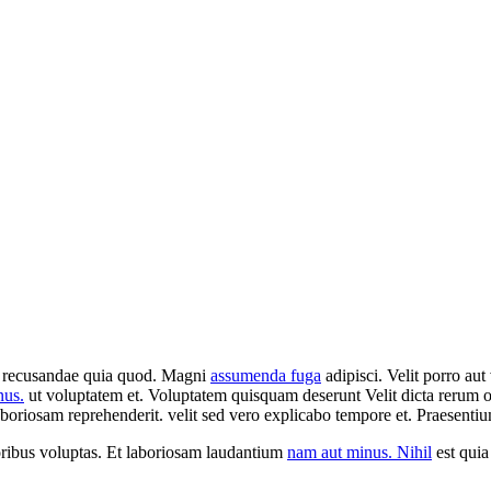
non recusandae quia quod. Magni
assumenda fuga
adipisci. Velit porro aut
nus.
ut voluptatem et. Voluptatem quisquam deserunt Velit dicta rerum om
boriosam reprehenderit. velit sed vero explicabo tempore et. Praesentiu
poribus voluptas. Et laboriosam laudantium
nam aut minus. Nihil
est quia 