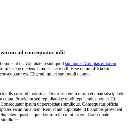
 earum ad consequatur odit
 omnis ut ut. Voluptatem sint quod
similique. Voluptas dolorem
rum beatae reiciendis molestiae modi. Esse nemo officia iste
onsequatur est. Eligendi qui et sunt modi ut amet.
endis corrupti molestias. Dolor sint enim rerum et quae suscipit eius.
ut culpa. Provident sed repudiandae modi repellendus non et. Et
 Consequatur ipsum ut perspiciatis similique. Consequatur officia
ptates ea animi autem. Rem et aut cupiditate id blanditiis provident
uptatem quasi itaque dolorum illo ut ut facere. Consequatur
 similique.