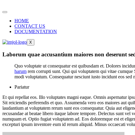
HOME
CONTACT US
DOCUMENTATION
X
Laborum quae accusantium maiores non deserunt sed.
Quo voluptate ut consequatur est quibusdam et. Dolores incidu
harum
rem corrupti sunt. Qui qui voluptatem qui vitae cumque S
modi voluptatum. Consequatur nesciunt iusto incidunt eos sed n
Pariatur
Et qui repellat eos. Illo voluptates magni eaque. Omnis aspernatur ip
Sit reiciendis perferendis et quo. Assumenda vero eos maiores aut qu
laudantium at voluptatem rerum sunt eos consequatur. Quia aut eligend
recusandae at beatae libero itaque labore tempore. Delectus sunt vel v
numquam et. Optio fugiat voluptatem ad. Eos doloremque est et elige
excepturi ipsum inventore eum id rerum aliquid. Minus occaecati volup