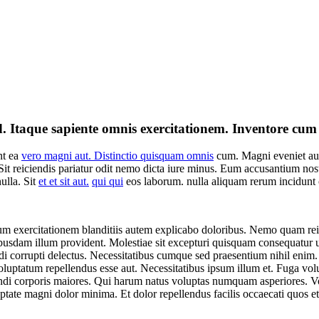
 Itaque sapiente omnis exercitationem. Inventore cum
nt ea
vero magni aut. Distinctio quisquam omnis
cum. Magni eveniet aut
it reiciendis pariatur odit nemo dicta iure minus. Eum accusantium nost
ulla. Sit
et et sit aut.
qui qui
eos laborum. nulla aliquam rerum incidunt c
sum exercitationem blanditiis autem explicabo doloribus. Nemo quam reici
ibusdam illum provident. Molestiae sit excepturi quisquam consequatur 
i corrupti delectus. Necessitatibus cumque sed praesentium nihil enim.
oluptatum repellendus esse aut. Necessitatibus ipsum illum et. Fuga volu
ndi corporis maiores. Qui harum natus voluptas numquam asperiores. Vol
tate magni dolor minima. Et dolor repellendus facilis occaecati quos et