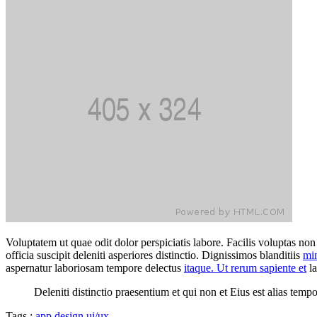
Voluptatem ut quae odit dolor perspiciatis labore. Facilis voluptas 
officia suscipit deleniti asperiores distinctio. Dignissimos blanditiis
mi
aspernatur laboriosam tempore delectus
itaque. Ut rerum sapiente et
la
Deleniti distinctio praesentium et qui non et Eius est alias tem
Tags :
app
design
ui/ux