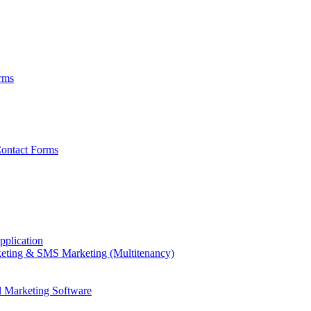
rms
ontact Forms
plication
eting & SMS Marketing (Multitenancy)
l Marketing Software